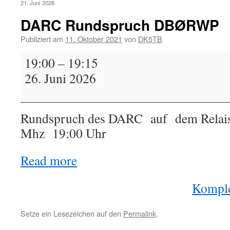
21. Juni 2026
DARC Rundspruch DBØRWP
Publiziert am
11. Oktober 2021
von
DK5TB
DARC
19:00
–
19:15
Rundspruch
26. Juni 2026
DBØRWP
Rundspruch des DARC auf dem Rela
Mhz 19:00 Uhr
Read more
Komple
Setze ein Lesezeichen auf den
Permalink
.