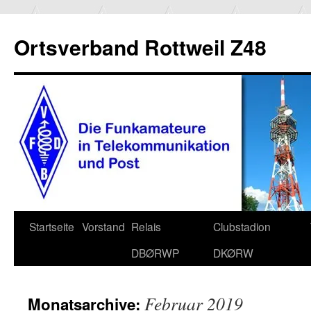
Ortsverband Rottweil Z48
Zum
Startseite
Vorstand
Relais
Clubstadion
Inhalt
DBØRWP
DKØRW
springen
Februar 2019
Monatsarchive: