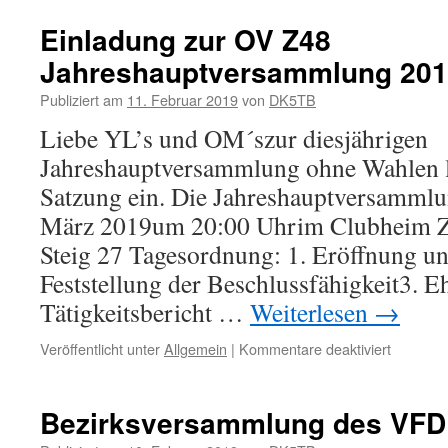
Einladung zur OV Z48
Jahreshauptversammlung 20
Publiziert am
11. Februar 2019
von
DK5TB
Liebe YL’s und OM´szur diesjährigen
Jahreshauptversammlung ohne Wahlen l
Satzung ein. Die Jahreshauptversammlun
März 2019um 20:00 Uhrim Clubheim Z4
Steig 27 Tagesordnung: 1. Eröffnung 
Feststellung der Beschlussfähigkeit3. 
Tätigkeitsbericht …
Weiterlesen
→
für
Veröffentlicht unter
Allgemein
|
Kommentare deaktiviert
Einladun
zur
OV
Bezirksversammlung des VF
Z48
Jahresh