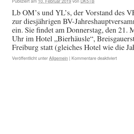
Publiziert am
10. Februar 2019
von
DK5TB
2019
Lb OM’s und YL’s, der Vorstand des 
zur diesjährigen BV-Jahreshauptversam
ein. Sie findet am Donnerstag, den 21.
Uhr im Hotel „Bierhäusle“, Breisgauers
Freiburg statt (gleiches Hotel wie die 
für
Veröffentlicht unter
Allgemein
|
Kommentare deaktiviert
Bezirks
des
VFDB-
Baden