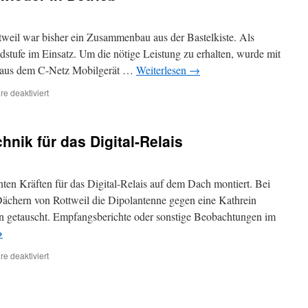
l war bisher ein Zusammenbau aus der Bastelkiste. Als
dstufe im Einsatz. Um die nötige Leistung zu erhalten, wurde mit
e aus dem C-Netz Mobilgerät …
Weiterlesen
→
für
e deaktiviert
DMR-
Relais
DBØRWP
nik für das Digital-Relais
wieder
in
Betrieb
ten Kräften für das Digital-Relais auf dem Dach montiert. Bei
chern von Rottweil die Dipolantenne gegen eine Kathrein
 getauscht. Empfangsberichte oder sonstige Beobachtungen im
→
für
e deaktiviert
Neue
Antenne
und
Technik