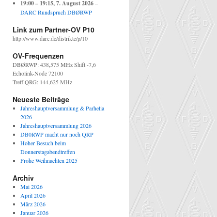
19:00
–
19:15
,
7. August 2026
–
DARC Rundspruch DBØRWP
Link zum Partner-OV P10
http://www.darc.de/distrikte/p/10
OV-Frequenzen
DBØRWP: 438,575 MHz Shift -7,6
Echolink-Node 72100
Treff QRG: 144,625 MHz
Neueste Beiträge
Jahreshauptversammlung & Parhelia
2026
Jahreshauptversammlung 2026
DB0RWP macht nur noch QRP
Hoher Besuch beim
Donnerstagabendtreffen
Frohe Weihnachten 2025
Archiv
Mai 2026
April 2026
März 2026
Januar 2026