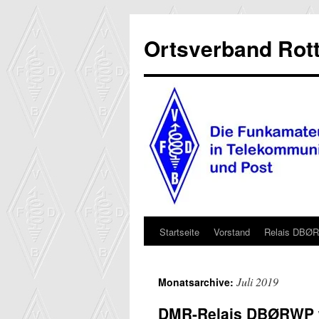
Ortsverband Rott
Startseite
Vorstand
Relais DBØ
Zum
Inhalt
Juli 2019
Monatsarchive:
springen
DMR-Relais DBØRWP w