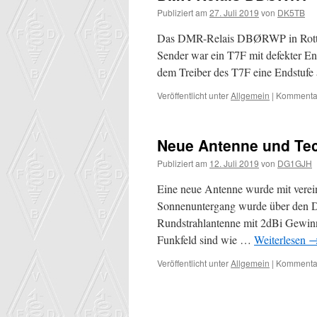
Publiziert am
27. Juli 2019
von
DK5TB
Das DMR-Relais DBØRWP in Rottwei
Sender war ein T7F mit defekter En
dem Treiber des T7F eine Endstuf
Veröffentlicht unter
Allgemein
|
Kommentar
Neue Antenne und Tech
Publiziert am
12. Juli 2019
von
DG1GJH
Eine neue Antenne wurde mit verein
Sonnenuntergang wurde über den Dä
Rundstrahlantenne mit 2dBi Gewinn
Funkfeld sind wie …
Weiterlesen
Veröffentlicht unter
Allgemein
|
Kommentar