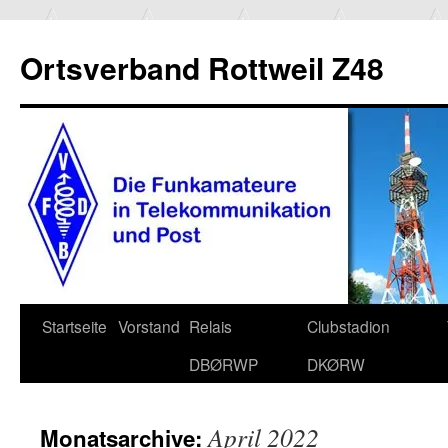
Ortsverband Rottweil Z48
Zum
Startseite
Vorstand
Relais
Clubstadion
Inhalt
DBØRWP
DKØRW
springen
April 2022
Monatsarchive: