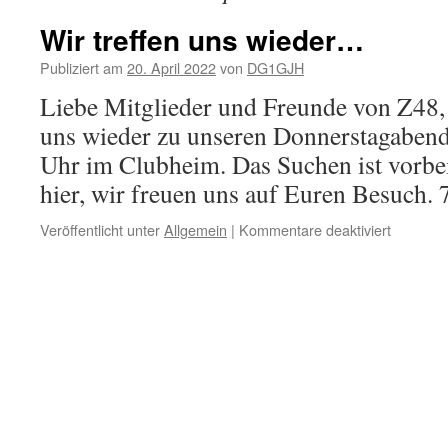
Wir treffen uns wieder…
Publiziert am
20. April 2022
von
DG1GJH
Liebe Mitglieder und Freunde von Z48, a
uns wieder zu unseren Donnerstagaben
Uhr im Clubheim. Das Suchen ist vorbei
hier, wir freuen uns auf Euren Besuc
für
Veröffentlicht unter
Allgemein
|
Kommentare deaktiviert
Wir
treffen
uns
wieder…