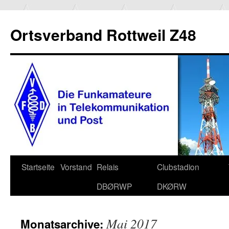
Ortsverband Rottweil Z48
Zum
Startseite
Vorstand
Relais
Clubstadion
Inhalt
DBØRWP
DKØRW
springen
Mai 2017
Monatsarchive: