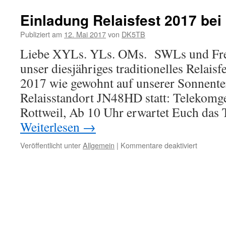
Einladung Relaisfest 2017 b
Publiziert am
12. Mai 2017
von
DK5TB
Liebe XYLs. YLs. OMs. SWLs und F
unser diesjähriges traditionelles Relaisf
2017 wie gewohnt auf unserer Sonnente
Relaisstandort JN48HD statt: Telekomg
Rottweil, Ab 10 Uhr erwartet Euch da
Weiterlesen
→
für
Veröffentlicht unter
Allgemein
|
Kommentare deaktiviert
Einladun
Relaisfes
2017
bei
DBØRW