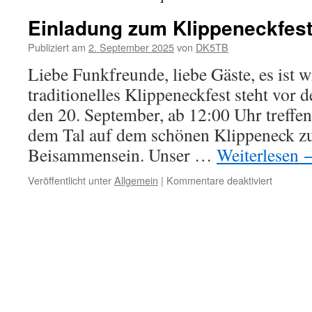
Einladung zum Klippeneckfes
Publiziert am
2. September 2025
von
DK5TB
Liebe Funkfreunde, liebe Gäste, es ist w
traditionelles Klippeneckfest steht vor
den 20. September, ab 12:00 Uhr treffe
dem Tal auf dem schönen Klippeneck zu
Beisammensein. Unser …
Weiterlesen
für
Veröffentlicht unter
Allgemein
|
Kommentare deaktiviert
Einladun
zum
Klippene
2025