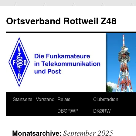
Ortsverband Rottweil Z48
Zum
Startseite
Vorstand
Relais
Clubstadion
Inhalt
DBØRWP
DKØRW
springen
September 2025
Monatsarchive: