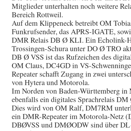
Mitglieder unterhalten noch weitere Rel
Bereich Rottweil.
Auf dem Klippeneck betreibt OM Tobi
Funkrufsender, das APRS-IGATE, sowie
DMR Relais DB Ø KLI. Ein Echolink-Ho
Trossingen-Schura unter DO Ø TRO akt
DB Ø VSS ist das Rufzeichen des digita
OM Claus, DC4GD in VS-Schwenninge
Repeater schafft Zugang in zwei untersc
von Hytera und Motorola.
Im Norden von Baden-Württemberg in
ebenfalls ein digitales Sprachrelais D
Dies wird von OM Ralf, DM7RM unterha
ein DMR-Repeater im Motorola-Net
DBØVSS und DMØODW sind über D