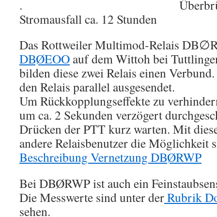
. Überbrückungsz
Stromausfall ca. 12 Stunden
Das Rottweiler Multimod-Relais DB∅R
DBØEOO
auf dem Wittoh bei Tuttlinge
bilden diese zwei Relais einen Verbund
den Relais parallel ausgesendet.
Um Rückkopplungseffekte zu verhinder
um ca. 2 Sekunden verzögert durchgesc
Drücken der PTT kurz warten. Mit dies
andere Relaisbenutzer die Möglichkeit 
Beschreibung Vernetzung DB
Ø
RWP
Bei DBØRWP ist auch ein Feinstaubsens
Die Messwerte sind unter der
Rubrik Do
sehen.