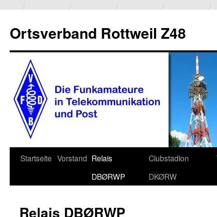
Ortsverband Rottweil Z48
Zum
Startseite
Vorstand
Relais
Clubstadion
Inhalt
DBØRWP
DKØRW
springen
Relais DBØRWP