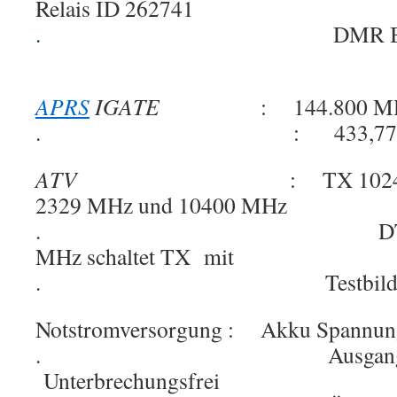
Relais ID 262741
.
DMR B
APRS
IGATE
: 144.800 M
. : 433,775 MH
ATV
: TX 10240
2329 MHz und 10400 MHz
. DTMF 012 auf
MHz schaltet TX mit
. Testbild für 8 M
Notstromversorgung : Akku Span
. Ausgangsspann
Unterbrechungsfrei