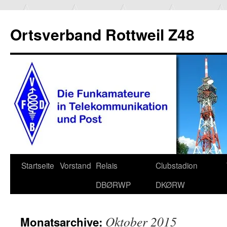
Ortsverband Rottweil Z48
Zum
Startseite
Vorstand
Relais
Clubstadion
Inhalt
DBØRWP
DKØRW
springen
Oktober 2015
Monatsarchive: