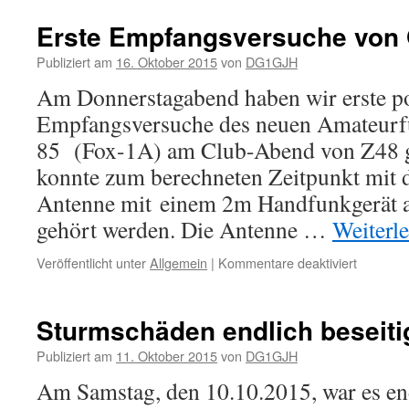
Erste Empfangsversuche von
Publiziert am
16. Oktober 2015
von
DG1GJH
Am Donnerstagabend haben wir erste po
Empfangsversuche des neuen Amateurf
85 (Fox-1A) am Club-Abend von Z48 ge
konnte zum berechneten Zeitpunkt mit 
Antenne mit einem 2m Handfunkgerät 
gehört werden. Die Antenne …
Weiterl
für
Veröffentlicht unter
Allgemein
|
Kommentare deaktiviert
Erste
Empfang
von
Sturmschäden endlich beseiti
OSCAR-
85
Publiziert am
11. Oktober 2015
von
DG1GJH
Am Samstag, den 10.10.2015, war es end