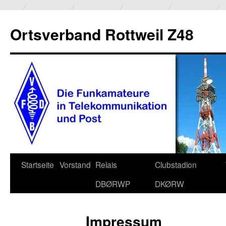
Ortsverband Rottweil Z48
Zum
Startseite
Vorstand
Relais
Clubstadion
Inhalt
DBØRWP
DKØRW
springen
Impressum