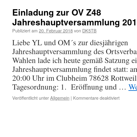
Einladung zur OV Z48
Jahreshauptversammlung 20
Publiziert am
20. Februar 2018
von
DK5TB
Liebe YL und OM´s zur diesjährigen
Jahreshauptversammlung des Ortsverba
Wahlen lade ich heute gemäß Satzung ei
Jahreshauptversammlung findet statt: 
20:00 Uhr im Clubheim 78628 Rottweil,
Tagesordnung: 1. Eröffnung und …
We
für
Veröffentlicht unter
Allgemein
|
Kommentare deaktiviert
Einladun
zur
OV
Z48
Jahresh
2018