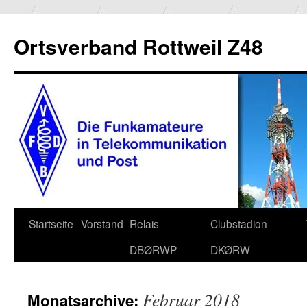
Ortsverband Rottweil Z48
Zum
Startseite
Vorstand
Relais
Clubstadion
Inhalt
DBØRWP
DKØRW
springen
Februar 2018
Monatsarchive: