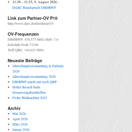
11:30
–
11:55
,
9. August 2026
–
DARC Rundspruch DBØRWP
Link zum Partner-OV P10
http://www.darc.de/distrikte/p/10
OV-Frequenzen
DBØRWP: 438,575 MHz Shift -7,6
Echolink-Node 72100
Treff QRG: 144,625 MHz
Neueste Beiträge
Jahreshauptversammlung & Parhelia
2026
Jahreshauptversammlung 2026
DB0RWP macht nur noch QRP
Hoher Besuch beim
Donnerstagabendtreffen
Frohe Weihnachten 2025
Archiv
Mai 2026
April 2026
März 2026
Januar 2026