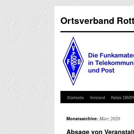
Ortsverband Rott
Startseite
Vorstand
Relais DBØ
Zum
Inhalt
März 2020
Monatsarchive:
springen
Absage von Veranstal