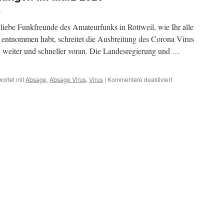
H
liebe Funkfreunde des Amateurfunks in Rottweil, wie Ihr alle
n entnommen habt, schreitet die Ausbreitung des Corona Virus
 weiter und schneller voran. Die Landesregierung und …
für
ortet mit
Absage
,
Absage Virus
,
Virus
|
Kommentare deaktiviert
Absage
von
Veranstaltungen
im
März
2020