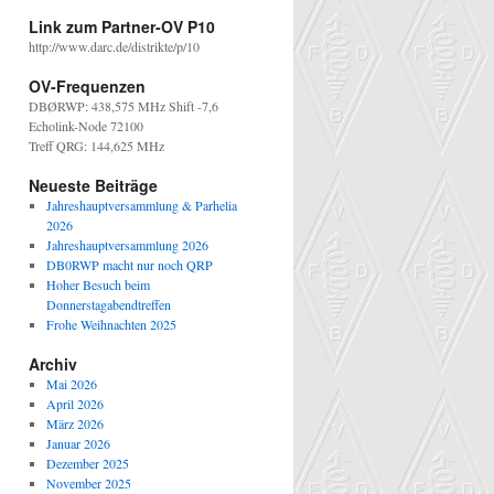
Link zum Partner-OV P10
http://www.darc.de/distrikte/p/10
OV-Frequenzen
DBØRWP: 438,575 MHz Shift -7,6
Echolink-Node 72100
Treff QRG: 144,625 MHz
Neueste Beiträge
Jahreshauptversammlung & Parhelia
2026
Jahreshauptversammlung 2026
DB0RWP macht nur noch QRP
Hoher Besuch beim
Donnerstagabendtreffen
Frohe Weihnachten 2025
Archiv
Mai 2026
April 2026
März 2026
Januar 2026
Dezember 2025
November 2025