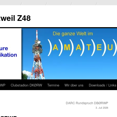
weil Z48
RWP
Clubstadion DKØRW
Termine
Wir über uns
Downloads / Links
DARC Rundspruch DBØRWP
3. Juli 2026