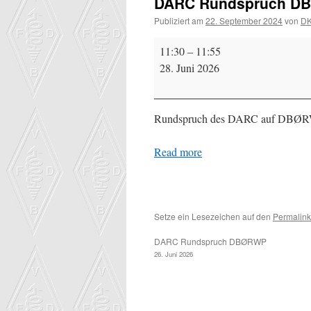
DARC Rundspruch D
Publiziert am
22. September 2024
von
D
DARC
11:30
–
11:55
Rundspruch
28. Juni 2026
DBØRWP
Rundspruch des DARC auf DBØ
Read more
Setze ein Lesezeichen auf den
Permalink
DARC Rundspruch DBØRWP
26. Juni 2026