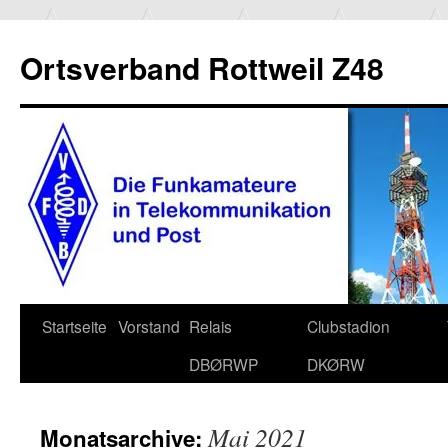
Ortsverband Rottweil Z48
Zum
Startseite
Vorstand
Relais
Clubstadion
Inhalt
DBØRWP
DKØRW
springen
Mai 2021
Monatsarchive: