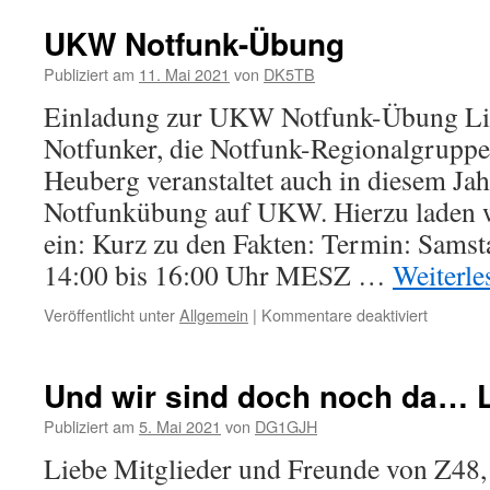
UKW Notfunk-Übung
Publiziert am
11. Mai 2021
von
DK5TB
Einladung zur UKW Notfunk-Übung L
Notfunker, die Notfunk-Regionalgrupp
Heuberg veranstaltet auch in diesem Jah
Notfunkübung auf UKW. Hierzu laden wi
ein: Kurz zu den Fakten: Termin: Samst
14:00 bis 16:00 Uhr MESZ …
Weiterl
für
Veröffentlicht unter
Allgemein
|
Kommentare deaktiviert
UKW
Notfunk-
Übung
Und wir sind doch noch da…
Publiziert am
5. Mai 2021
von
DG1GJH
Liebe Mitglieder und Freunde von Z48, 