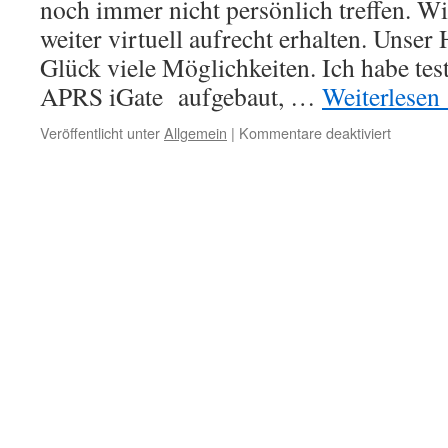
noch immer nicht persönlich treffen. W
weiter virtuell aufrecht erhalten. Unser
Glück viele Möglichkeiten. Ich habe tes
APRS iGate aufgebaut, …
Weiterlesen
für
Veröffentlicht unter
Allgemein
|
Kommentare deaktiviert
Und
wir
sind
doch
noch
da…
LoRa
APRS