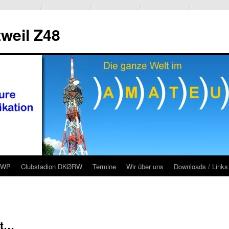
weil Z48
RWP
Clubstadion DKØRW
Termine
Wir über uns
Downloads / Links
ht…