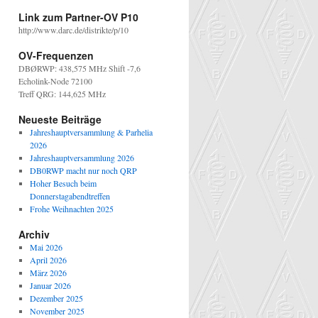
Link zum Partner-OV P10
http://www.darc.de/distrikte/p/10
OV-Frequenzen
DBØRWP: 438,575 MHz Shift -7,6
Echolink-Node 72100
Treff QRG: 144,625 MHz
Neueste Beiträge
Jahreshauptversammlung & Parhelia
2026
Jahreshauptversammlung 2026
DB0RWP macht nur noch QRP
Hoher Besuch beim
Donnerstagabendtreffen
Frohe Weihnachten 2025
Archiv
Mai 2026
April 2026
März 2026
Januar 2026
Dezember 2025
November 2025