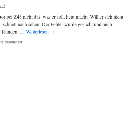
GJH
r bei Z48 nicht das, was er soll, heut macht. Will er sich nicht
l schnell nach sehen. Der Fehler wurde gesucht und auch
ine Runden. …
Weiterlesen
→
für
e deaktiviert
Einsatz
auch
bei
Nacht…