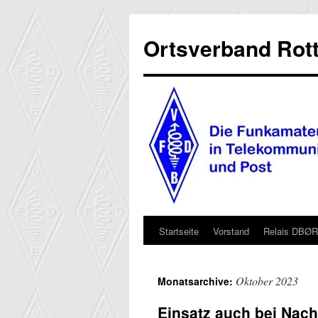
Ortsverband Rott
Startseite
Vorstand
Relais DBØ
Zum
Inhalt
Oktober 2023
Monatsarchive:
springen
Einsatz auch bei Nac