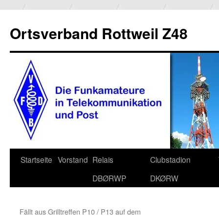
Ortsverband Rottweil Z48
Zum
Startseite
Vorstand
Relais
Clubstadion
Inhalt
DBØRWP
DKØRW
springen
Fällt aus Grilltreffen P10 / P13 auf dem