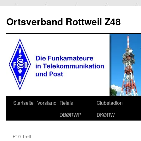
Ortsverband Rottweil Z48
Zum
Startseite
Vorstand
Relais
Clubstadion
Inhalt
DBØRWP
DKØRW
springen
P10-Treff