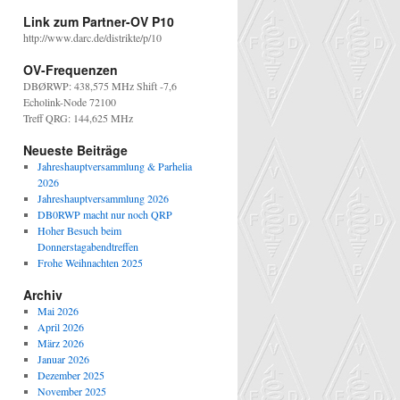
Link zum Partner-OV P10
http://www.darc.de/distrikte/p/10
OV-Frequenzen
DBØRWP: 438,575 MHz Shift -7,6
Echolink-Node 72100
Treff QRG: 144,625 MHz
Neueste Beiträge
Jahreshauptversammlung & Parhelia
2026
Jahreshauptversammlung 2026
DB0RWP macht nur noch QRP
Hoher Besuch beim
Donnerstagabendtreffen
Frohe Weihnachten 2025
Archiv
Mai 2026
April 2026
März 2026
Januar 2026
Dezember 2025
November 2025