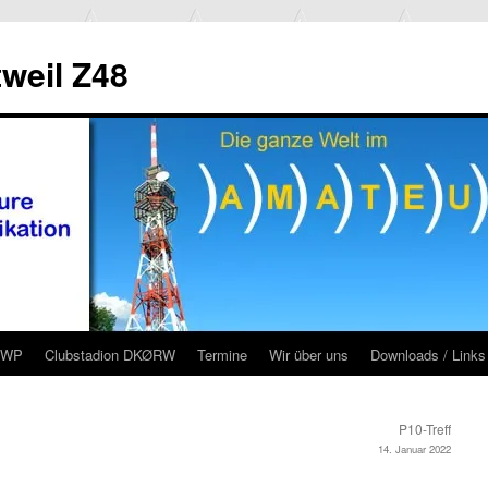
weil Z48
RWP
Clubstadion DKØRW
Termine
Wir über uns
Downloads / Links
P10-Treff
14. Januar 2022