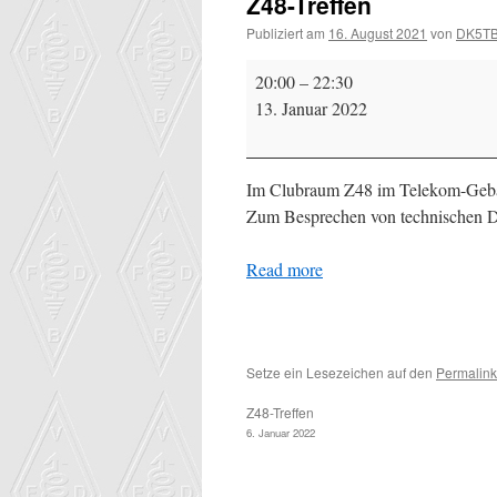
Z48-Treffen
Publiziert am
16. August 2021
von
DK5T
Z48-
20:00
–
22:30
Treffen
13. Januar 2022
Im Clubraum Z48 im Telekom-Gebäu
Zum Besprechen von technischen D
Read more
Setze ein Lesezeichen auf den
Permalink
Z48-Treffen
6. Januar 2022