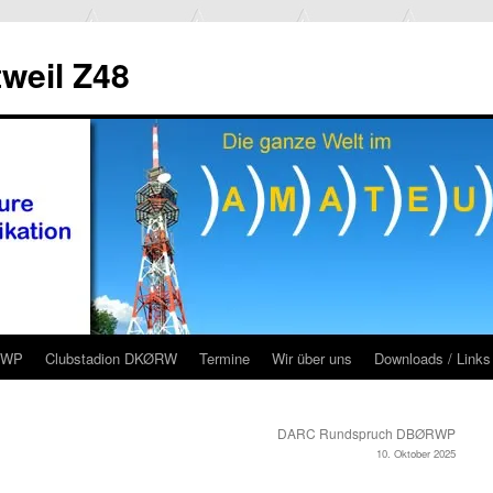
weil Z48
RWP
Clubstadion DKØRW
Termine
Wir über uns
Downloads / Links
DARC Rundspruch DBØRWP
10. Oktober 2025