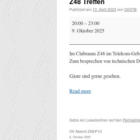
Z48 Treffen
Publiziert am
10. April 2023
von
DK5TB
Z48
20:00
–
23:00
Treffen
9. Oktober 2025
Im Clubraum Z48 im Telekom-Gebäu
Zum besprechen von technischen D
Gäste sind gerne gesehen.
Read more
Setze ein Lesezeichen auf den
Permalink
OV Abend Z48/P10
6. Oktober 2025