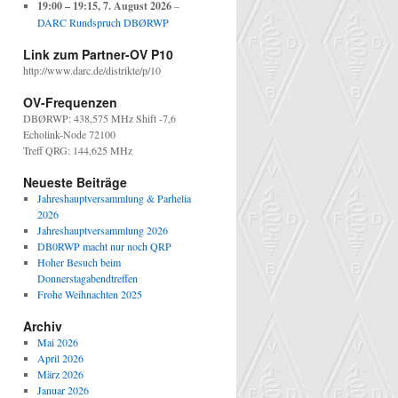
19:00
–
19:15
,
7. August 2026
–
DARC Rundspruch DBØRWP
Link zum Partner-OV P10
http://www.darc.de/distrikte/p/10
OV-Frequenzen
DBØRWP: 438,575 MHz Shift -7,6
Echolink-Node 72100
Treff QRG: 144,625 MHz
Neueste Beiträge
Jahreshauptversammlung & Parhelia
2026
Jahreshauptversammlung 2026
DB0RWP macht nur noch QRP
Hoher Besuch beim
Donnerstagabendtreffen
Frohe Weihnachten 2025
Archiv
Mai 2026
April 2026
März 2026
Januar 2026