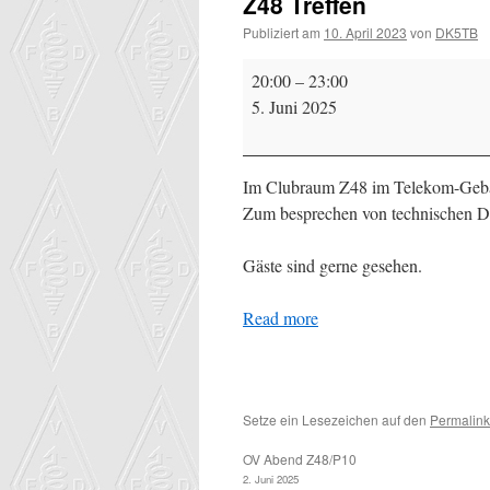
Z48 Treffen
Publiziert am
10. April 2023
von
DK5TB
Z48
20:00
–
23:00
Treffen
5. Juni 2025
Im Clubraum Z48 im Telekom-Gebäu
Zum besprechen von technischen D
Gäste sind gerne gesehen.
Read more
Setze ein Lesezeichen auf den
Permalink
OV Abend Z48/P10
2. Juni 2025