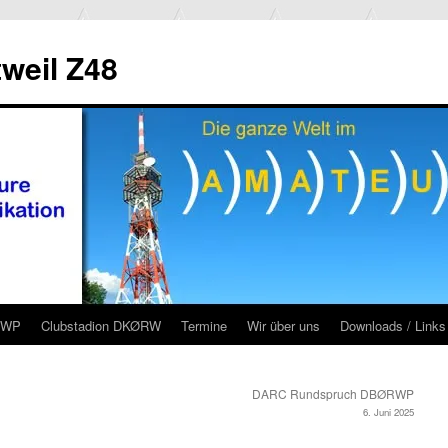
weil Z48
RWP
Clubstadion DKØRW
Termine
Wir über uns
Downloads / Links
DARC Rundspruch DBØRWP
6. Juni 2025