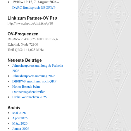
19:00
–
19:15
,
7. August 2026
–
DARC Rundspruch DBØRWP
Link zum Partner-OV P10
http://www.darc.de/distrikte/p/10
OV-Frequenzen
DBØRWP: 438,575 MHz Shift -7,6
Echolink-Node 72100
Treff QRG: 144,625 MHz
Neueste Beiträge
Jahreshauptversammlung & Parhelia
2026
Jahreshauptversammlung 2026
DB0RWP macht nur noch QRP
Hoher Besuch beim
Donnerstagabendtreffen
Frohe Weihnachten 2025
Archiv
Mai 2026
April 2026
März 2026
Januar 2026