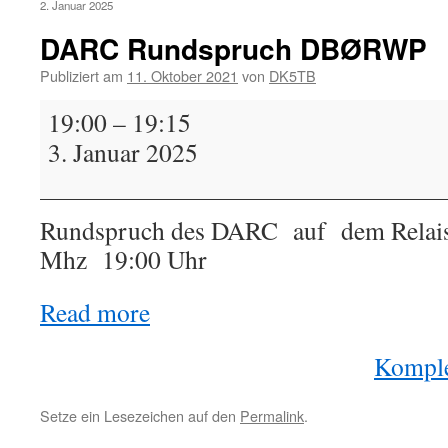
2. Januar 2025
DARC Rundspruch DBØRWP
Publiziert am
11. Oktober 2021
von
DK5TB
DARC
19:00
–
19:15
Rundspruch
3. Januar 2025
DBØRWP
Rundspruch des DARC auf dem Rela
Mhz 19:00 Uhr
Read more
Komple
Setze ein Lesezeichen auf den
Permalink
.