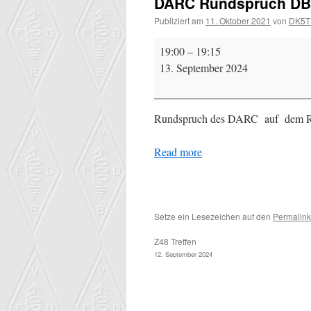
DARC Rundspruch D
Publiziert am
11. Oktober 2021
von
DK5T
DARC
19:00
–
19:15
Rundspruch
13. September 2024
DBØRWP
Rundspruch des DARC auf dem 
Read more
Setze ein Lesezeichen auf den
Permalink
Z48 Treffen
12. September 2024