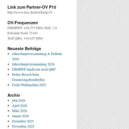
Link zum Partner-OV P10
http://www.darc.de/distrikte/p/10
OV-Frequenzen
DBØRWP: 438,575 MHz Shift -7,6
Echolink-Node 72100
Treff QRG: 144,625 MHz
Neueste Beiträge
Jahreshauptversammlung & Parhelia
2026
Jahreshauptversammlung 2026
DB0RWP macht nur noch QRP
Hoher Besuch beim
Donnerstagabendtreffen
Frohe Weihnachten 2025
Archiv
Mai 2026
April 2026
März 2026
Januar 2026
Dezember 2025
November 2025