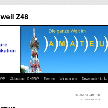
weil Z48
RWP
Clubstadion DKØRW
Termine
Wir über uns
Downloads / Links
OV Abend Z48/P10
4. Dezember 2023