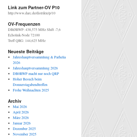
Link zum Partner-OV P10
http://www.darc.de/distrikte/p/10
OV-Frequenzen
DBØRWP: 438,575 MHz Shift -7,6
Echolink-Node 72100
Treff QRG: 144,625 MHz
Neueste Beiträge
Jahreshauptversammlung & Parhelia
2026
Jahreshauptversammlung 2026
DB0RWP macht nur noch QRP
Hoher Besuch beim
Donnerstagabendtreffen
Frohe Weihnachten 2025
Archiv
Mai 2026
April 2026
März 2026
Januar 2026
Dezember 2025
November 2025