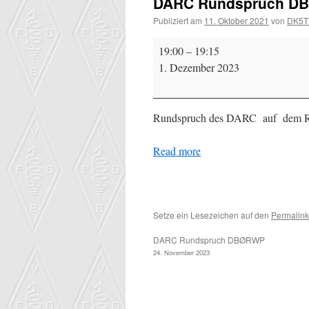
DARC Rundspruch D
Publiziert am
11. Oktober 2021
von
DK5T
DARC
19:00
–
19:15
Rundspruch
1. Dezember 2023
DBØRWP
Rundspruch des DARC auf dem 
Read more
Setze ein Lesezeichen auf den
Permalink
DARC Rundspruch DBØRWP
24. November 2023