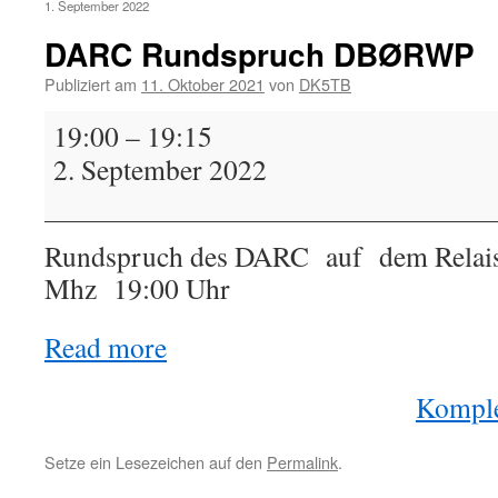
1. September 2022
DARC Rundspruch DBØRWP
Publiziert am
11. Oktober 2021
von
DK5TB
DARC
19:00
–
19:15
Rundspruch
2. September 2022
DBØRWP
Rundspruch des DARC auf dem Rela
Mhz 19:00 Uhr
Read more
Komple
Setze ein Lesezeichen auf den
Permalink
.