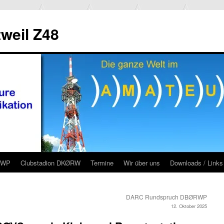
weil Z48
RWP
Clubstadion DKØRW
Termine
Wir über uns
Downloads / Links
DARC Rundspruch DBØRWP
12. Oktober 2025