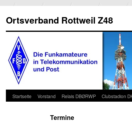
Ortsverband Rottweil Z48
Zum
Startseite
Vorstand
Relais DBØRWP
Clubstadion 
Inhalt
Termine
springen