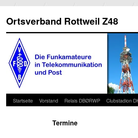
Ortsverband Rottweil Z48
Zum
Startseite
Vorstand
Relais DBØRWP
Clubstadion 
Inhalt
Termine
springen