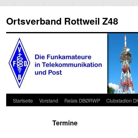
Ortsverband Rottweil Z48
Zum
Startseite
Vorstand
Relais DBØRWP
Clubstadion 
Inhalt
Termine
springen