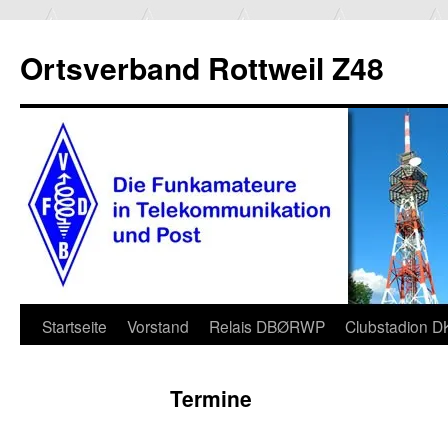
Ortsverband Rottweil Z48
Zum
Startseite
Vorstand
Relais DBØRWP
Clubstadion 
Inhalt
Termine
springen