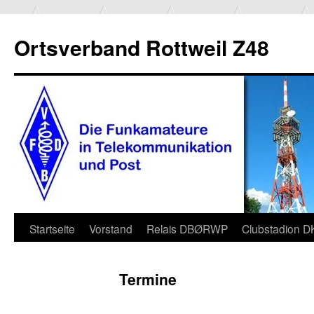
Ortsverband Rottweil Z48
Zum
Startseite
Vorstand
Relais DBØRWP
Clubstadion 
Inhalt
Termine
springen