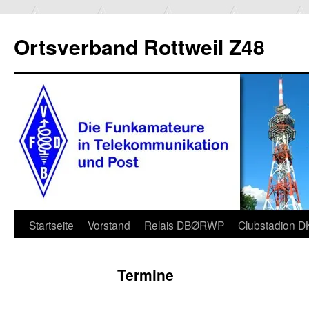
Ortsverband Rottweil Z48
Zum
Startseite
Vorstand
Relais DBØRWP
Clubstadion 
Inhalt
Termine
springen