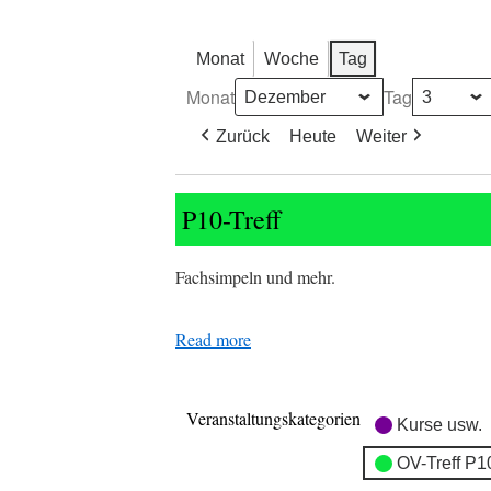
Monat
Woche
Tag
Monat
Tag
Zurück
Heute
Weiter
P10-
P10-Treff
Treff
Fachsimpeln und mehr.
Read more
Veranstaltungskategorien
Kurse usw.
OV-Treff P1