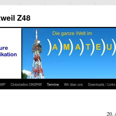
weil Z48
RWP
Clubstadion DKØRW
Termine
Wir über uns
Downloads / Links
20. 