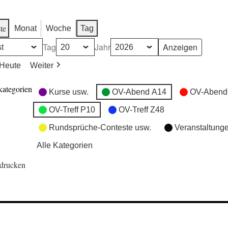
te
Monat
Woche
Tag
Tag
Jahr
Heute
Weiter
kategorien
Kurse usw.
OV-Abend A14
OV-Abend
OV-Treff P10
OV-Treff Z48
Rundsprüche-Conteste usw.
Veranstaltung
Alle Kategorien
drucken