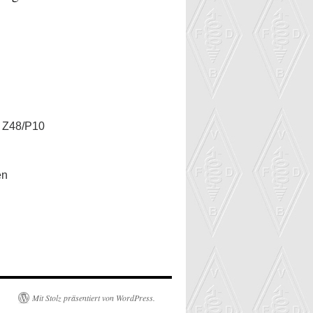
 Z48/P10
en
Mit Stolz präsentiert von WordPress.