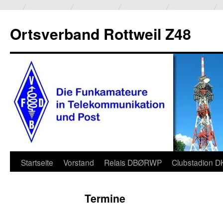
Ortsverband Rottweil Z48
Zum
Startseite
Vorstand
Relais DBØRWP
Clubstadion 
Inhalt
Termine
springen