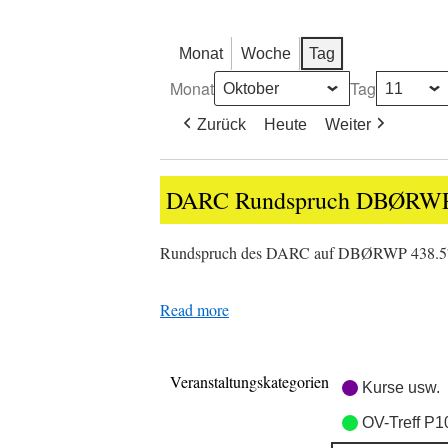
Monat
Woche
Tag
Monat
Tag
Zurück
Heute
Weiter
DARC
DARC Rundspruch DBØRW
Rundspruch
DBØRWP
Rundspruch des DARC auf DBØRWP 438.
Read more
Veranstaltungskategorien
Kurse usw.
OV-Treff P1