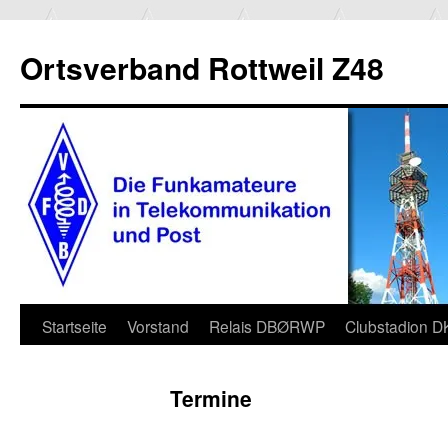
Ortsverband Rottweil Z48
Zum
Startseite
Vorstand
Relais DBØRWP
Clubstadion 
Inhalt
Termine
springen