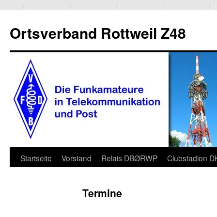
Ortsverband Rottweil Z48
Zum
Startseite
Vorstand
Relais DBØRWP
Clubstadion 
Inhalt
Termine
springen