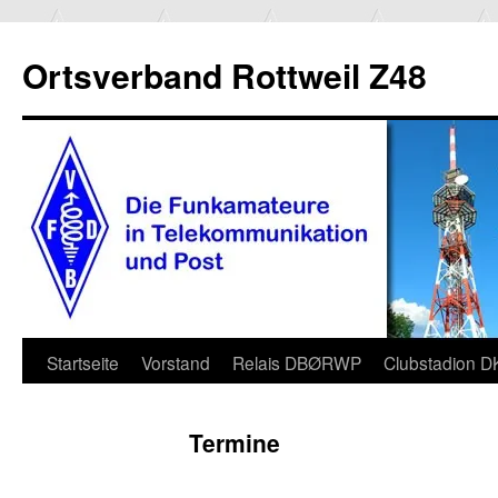
Ortsverband Rottweil Z48
Zum
Startseite
Vorstand
Relais DBØRWP
Clubstadion 
Inhalt
Termine
springen