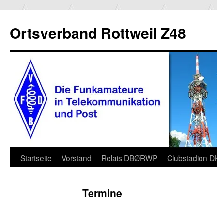
Ortsverband Rottweil Z48
Zum
Startseite
Vorstand
Relais DBØRWP
Clubstadion 
Inhalt
Termine
springen