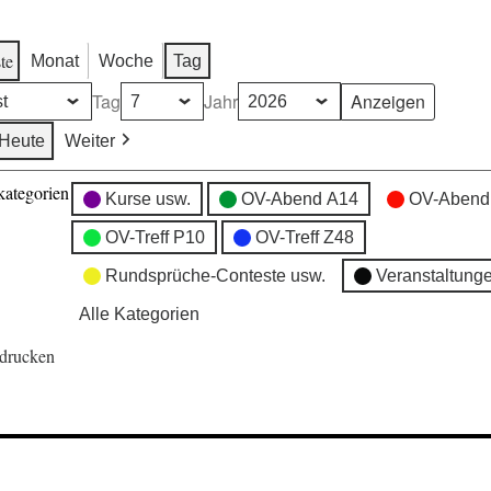
te
Monat
Woche
Tag
Tag
Jahr
Heute
Weiter
kategorien
Kurse usw.
OV-Abend A14
OV-Abend
OV-Treff P10
OV-Treff Z48
Rundsprüche-Conteste usw.
Veranstaltung
Alle Kategorien
drucken