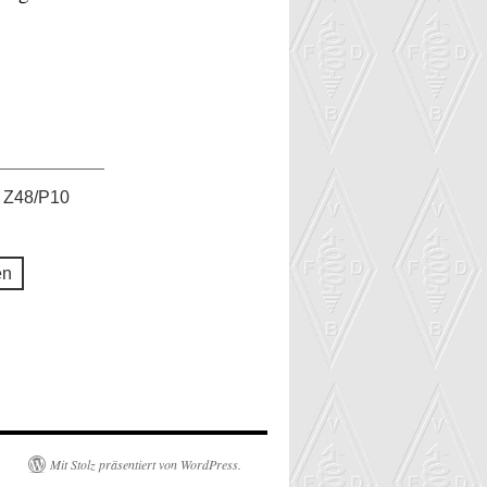
 Z48/P10
en
Mit Stolz präsentiert von WordPress.