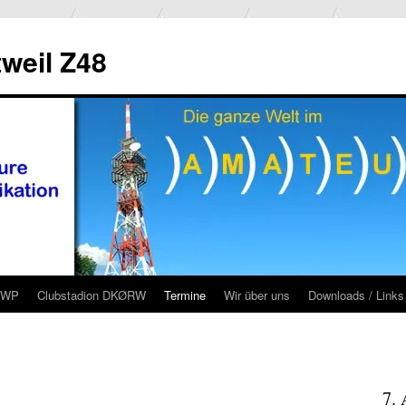
weil Z48
RWP
Clubstadion DKØRW
Termine
Wir über uns
Downloads / Links
7.