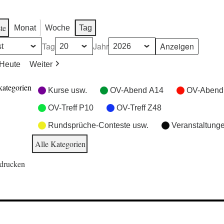
te
Monat
Woche
Tag
Tag
Jahr
Heute
Weiter
kategorien
Kurse usw.
OV-Abend A14
OV-Abend
OV-Treff P10
OV-Treff Z48
Rundsprüche-Conteste usw.
Veranstaltung
Alle Kategorien
drucken