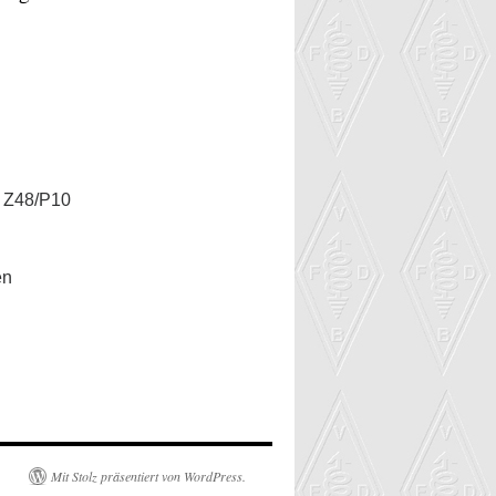
 Z48/P10
en
Mit Stolz präsentiert von WordPress.