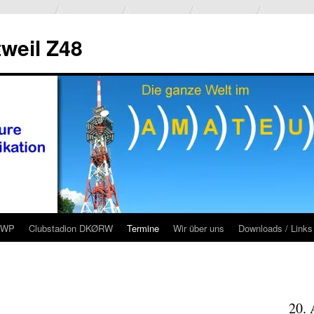
weil Z48
RWP
Clubstadion DKØRW
Termine
Wir über uns
Downloads / Links
20. 