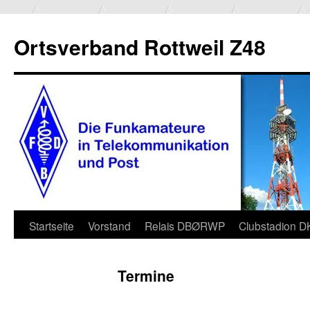
Ortsverband Rottweil Z48
Zum
Startseite
Vorstand
Relais DBØRWP
Clubstadion 
Inhalt
Termine
springen