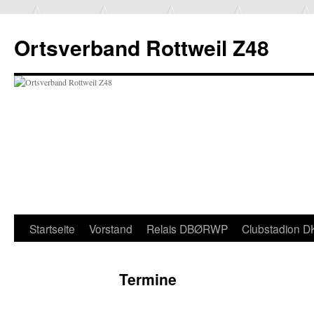
Ortsverband Rottweil Z48
Zum
Startseite
Vorstand
Relais DBØRWP
Clubstadion 
Inhalt
Termine
springen