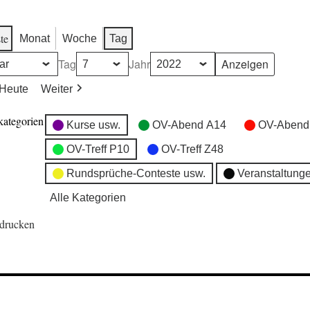
te
Monat
Woche
Tag
Tag
Jahr
Heute
Weiter
kategorien
Kurse usw.
OV-Abend A14
OV-Abend
OV-Treff P10
OV-Treff Z48
Rundsprüche-Conteste usw.
Veranstaltung
Alle Kategorien
drucken