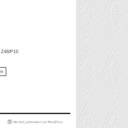
 Z48/P10
en
Mit Stolz präsentiert von WordPress.