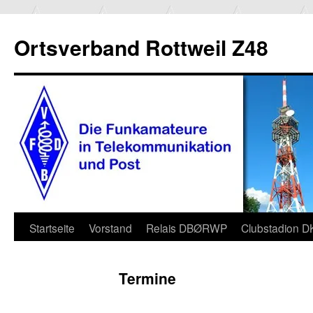
Ortsverband Rottweil Z48
Zum
Startseite
Vorstand
Relais DBØRWP
Clubstadion 
Inhalt
Termine
springen