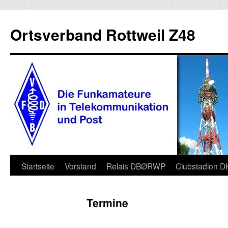
Ortsverband Rottweil Z48
Zum
Startseite
Vorstand
Relais DBØRWP
Clubstadion 
Inhalt
Termine
springen