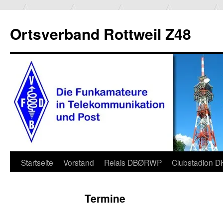
Ortsverband Rottweil Z48
Zum
Startseite
Vorstand
Relais DBØRWP
Clubstadion 
Inhalt
Termine
springen