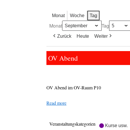
Monat
Woche
Tag
Monat
Tag
Zurück
Heute
Weiter
OV
OV Abend
Abend
OV Abend im OV-Raum P10
Read more
Veranstaltungskategorien
Kurse usw.