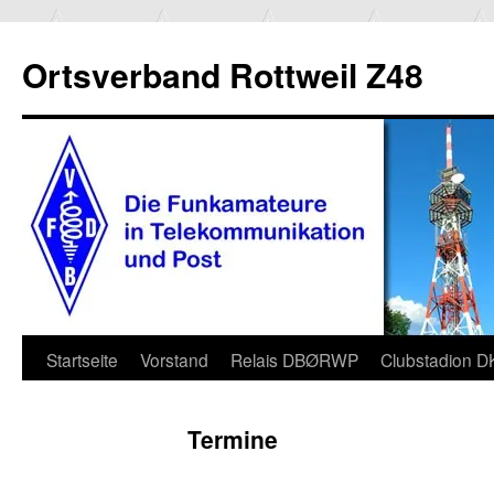
Ortsverband Rottweil Z48
Zum
Startseite
Vorstand
Relais DBØRWP
Clubstadion 
Inhalt
Termine
springen