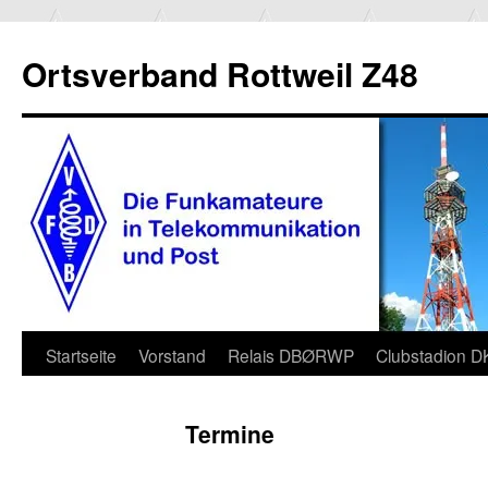
Ortsverband Rottweil Z48
Zum
Startseite
Vorstand
Relais DBØRWP
Clubstadion 
Inhalt
Termine
springen