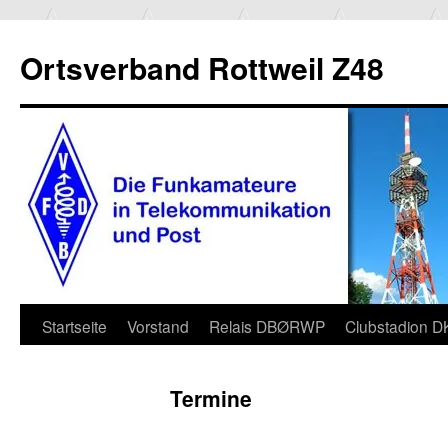
Ortsverband Rottweil Z48
Zum
Startseite
Vorstand
Relais DBØRWP
Clubstadion 
Inhalt
Termine
springen