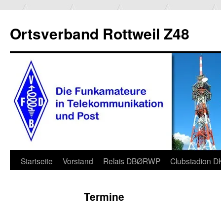
Ortsverband Rottweil Z48
Zum
Startseite
Vorstand
Relais DBØRWP
Clubstadion 
Inhalt
Termine
springen