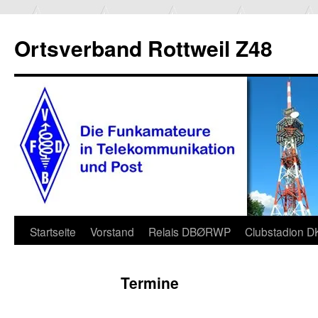
Ortsverband Rottweil Z48
Zum
Startseite
Vorstand
Relais DBØRWP
Clubstadion 
Inhalt
Termine
springen