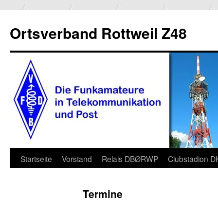
Ortsverband Rottweil Z48
Zum
Startseite
Vorstand
Relais DBØRWP
Clubstadion 
Inhalt
Termine
springen